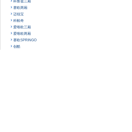
科鲁兹三厢
赛欧两厢
迈锐宝
科帕奇
爱唯欧三厢
爱唯欧两厢
赛欧SPRINGO
创酷
科鲁兹掀背
赛欧3
进口雪佛兰
科迈罗
沃蓝达
科尔维特
创界
X 雪铁龙
X 西雅特
Y 英菲尼迪
Y 一汽
Y 永源
Y 野马汽车