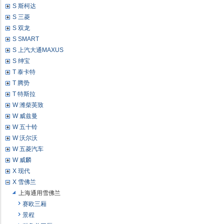
S 斯柯达
S 三菱
S 双龙
S SMART
S 上汽大通MAXUS
S 绅宝
T 泰卡特
T 腾势
T 特斯拉
W 潍柴英致
W 威兹曼
W 五十铃
W 沃尔沃
W 五菱汽车
W 威麟
X 现代
X 雪佛兰
上海通用雪佛兰
赛欧三厢
景程