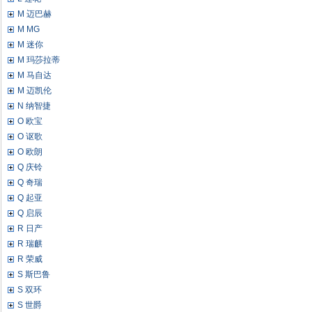
M 迈巴赫
M MG
M 迷你
M 玛莎拉蒂
M 马自达
M 迈凯伦
N 纳智捷
O 欧宝
O 讴歌
O 欧朗
Q 庆铃
Q 奇瑞
Q 起亚
Q 启辰
R 日产
R 瑞麒
R 荣威
S 斯巴鲁
S 双环
S 世爵