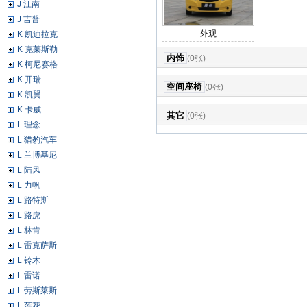
J 江南
J 吉普
外观
K 凯迪拉克
K 克莱斯勒
内饰
(0张)
K 柯尼赛格
K 开瑞
空间座椅
(0张)
K 凯翼
K 卡威
其它
(0张)
L 理念
L 猎豹汽车
L 兰博基尼
L 陆风
L 力帆
L 路特斯
L 路虎
L 林肯
L 雷克萨斯
L 铃木
L 雷诺
L 劳斯莱斯
L 莲花