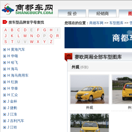
G 广汽传祺
G GMC
报 价
经销商
图
G 广汽吉奥
按车型品牌首字母查找
您现在的位置：
商都车网
>>
车型图库
>>
G 观致
A
H 海格
B
C
D
E
F
G
H
I
J
K
L
M
N
O
P
Q
R
H 哈弗
S
T
U
V
W
X
Y
Z
H 恒天汽车
H 黄海汽车
H 华颂
赛欧两厢全部车型图库
H 哈飞
外观
(6张)
H 海马
H 海马商用车
H 红旗
H 华泰
H 汇众
J 金杯
外观
外
J 捷豹
J 江淮
J 吉利汽车
J 江铃