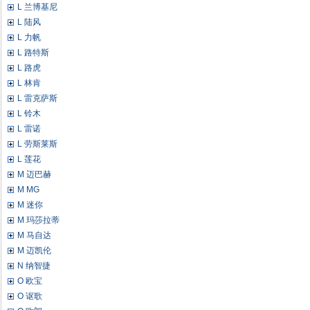
L 兰博基尼
L 陆风
L 力帆
L 路特斯
L 路虎
L 林肯
L 雷克萨斯
L 铃木
L 雷诺
L 劳斯莱斯
L 莲花
M 迈巴赫
M MG
M 迷你
M 玛莎拉蒂
M 马自达
M 迈凯伦
N 纳智捷
O 欧宝
O 讴歌