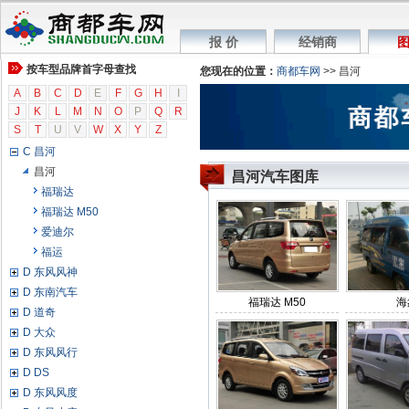
B 北汽威望
B 北汽新能源
报 价
经销商
图
B 北京汽车
按车型品牌首字母查找
B 保斐利
您现在的位置：
商都车网
>> 昌河
C 长安轿车
A
B
C
D
E
F
G
H
I
J
C 长安商用
K
L
M
N
O
P
Q
R
S
T
U
V
W
X
Y
Z
C 长城
C 昌河
昌河
昌河汽车图库
福瑞达
福瑞达 M50
爱迪尔
福运
D 东风风神
D 东南汽车
福瑞达 M50
海
D 道奇
D 大众
D 东风风行
D DS
D 东风风度