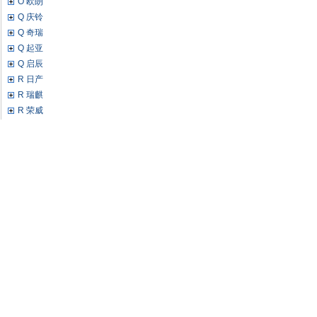
O 欧朗
Q 庆铃
Q 奇瑞
Q 起亚
Q 启辰
R 日产
R 瑞麒
R 荣威
S 斯巴鲁
S 双环
S 世爵
S 斯柯达
S 三菱
S 双龙
S SMART
S 上汽大通MAXUS
S 绅宝
T 泰卡特
T 腾势
T 特斯拉
W 潍柴英致