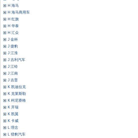
H 海马
H 海马商用车
H 红旗
H 华泰
H 汇众
J 金杯
J 捷豹
J 江淮
J 吉利汽车
J 江铃
J 江南
J 吉普
K 凯迪拉克
K 克莱斯勒
K 柯尼赛格
K 开瑞
K 凯翼
K 卡威
L 理念
L 猎豹汽车