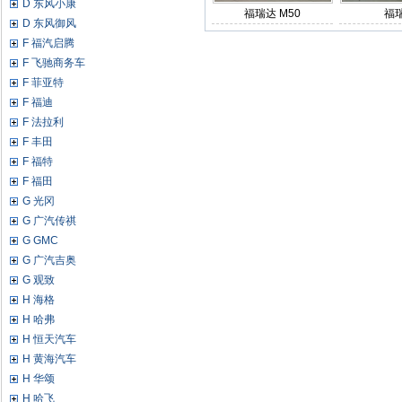
D 东风小康
福瑞达 M50
福
D 东风御风
F 福汽启腾
F 飞驰商务车
F 菲亚特
F 福迪
F 法拉利
F 丰田
F 福特
F 福田
G 光冈
G 广汽传祺
G GMC
G 广汽吉奥
G 观致
H 海格
H 哈弗
H 恒天汽车
H 黄海汽车
H 华颂
H 哈飞