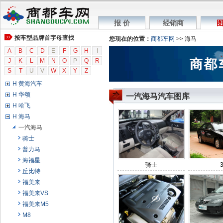
G 广汽传祺
G GMC
报 价
经销商
图
G 广汽吉奥
按车型品牌首字母查找
您现在的位置：
商都车网
>> 海马
G 观致
A
H 海格
B
C
D
E
F
G
H
I
J
K
L
M
N
O
P
Q
R
H 哈弗
S
T
U
V
W
X
Y
Z
H 恒天汽车
H 黄海汽车
H 华颂
一汽海马汽车图库
H 哈飞
H 海马
一汽海马
骑士
普力马
海福星
骑士
丘比特
福美来
福美来VS
福美来M5
M8