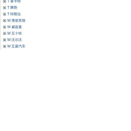
T 泰卡特
T 腾势
T 特斯拉
W 潍柴英致
W 威兹曼
W 五十铃
W 沃尔沃
W 五菱汽车
W 威麟
X 现代
X 雪佛兰
X 雪铁龙
X 西雅特
Y 英菲尼迪
Y 一汽
Y 永源
Y 野马汽车
Y 依维柯
Z 中欧
Z 中华
Z 众泰