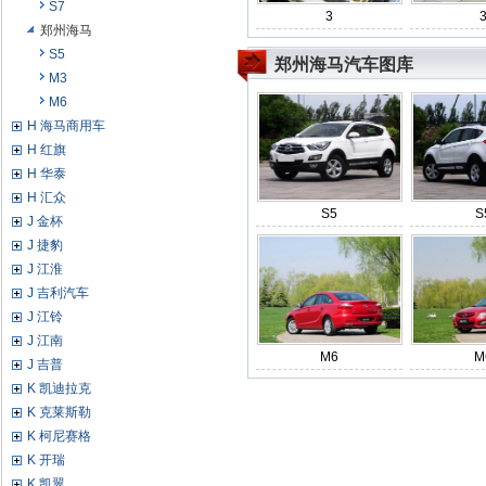
S7
3
郑州海马
S5
郑州海马汽车图库
M3
M6
H 海马商用车
H 红旗
H 华泰
H 汇众
S5
S
J 金杯
J 捷豹
J 江淮
J 吉利汽车
J 江铃
J 江南
M6
M
J 吉普
K 凯迪拉克
K 克莱斯勒
K 柯尼赛格
K 开瑞
K 凯翼