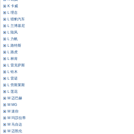
K 卡威
L 理念
L 猎豹汽车
L 兰博基尼
L 陆风
L 力帆
L 路特斯
L 路虎
L 林肯
L 雷克萨斯
L 铃木
L 雷诺
L 劳斯莱斯
L 莲花
M 迈巴赫
M MG
M 迷你
M 玛莎拉蒂
M 马自达
M 迈凯伦