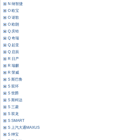
N 纳智捷
O 欧宝
O 讴歌
O 欧朗
Q 庆铃
Q 奇瑞
Q 起亚
Q 启辰
R 日产
R 瑞麒
R 荣威
S 斯巴鲁
S 双环
S 世爵
S 斯柯达
S 三菱
S 双龙
S SMART
S 上汽大通MAXUS
S 绅宝