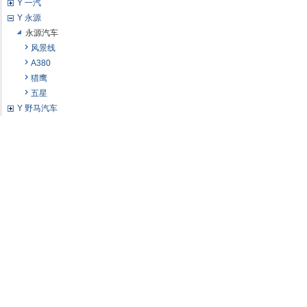
Y 一汽
Y 永源
永源汽车
风景线
A380
猎鹰
五星
Y 野马汽车
Y 依维柯
Z 中欧
Z 中华
Z 众泰
Z 中兴