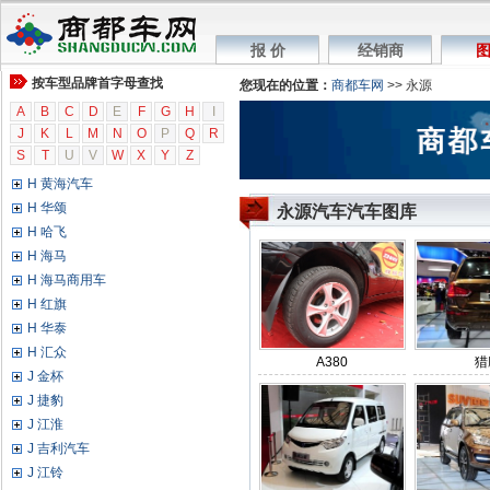
G 广汽传祺
G GMC
报 价
经销商
图
G 广汽吉奥
按车型品牌首字母查找
您现在的位置：
商都车网
>> 永源
G 观致
A
H 海格
B
C
D
E
F
G
H
I
J
K
L
M
N
O
P
Q
R
H 哈弗
S
T
U
V
W
X
Y
Z
H 恒天汽车
H 黄海汽车
H 华颂
永源汽车汽车图库
H 哈飞
H 海马
H 海马商用车
H 红旗
H 华泰
H 汇众
A380
猎
J 金杯
J 捷豹
J 江淮
J 吉利汽车
J 江铃