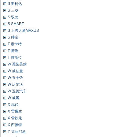
S 斯柯达
S 三菱
S 双龙
S SMART
S 上汽大通MAXUS
S 绅宝
T 泰卡特
T 腾势
T 特斯拉
W 潍柴英致
W 威兹曼
W 五十铃
W 沃尔沃
W 五菱汽车
W 威麟
X 现代
X 雪佛兰
X 雪铁龙
X 西雅特
Y 英菲尼迪