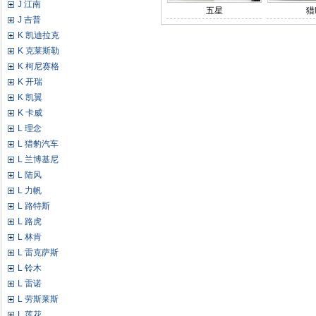
J 江南
五星
猎
J 吉普
K 凯迪拉克
K 克莱斯勒
K 柯尼赛格
K 开瑞
K 凯翼
K 卡威
L 理念
L 猎豹汽车
L 兰博基尼
L 陆风
L 力帆
L 路特斯
L 路虎
L 林肯
L 雷克萨斯
L 铃木
L 雷诺
L 劳斯莱斯
L 莲花