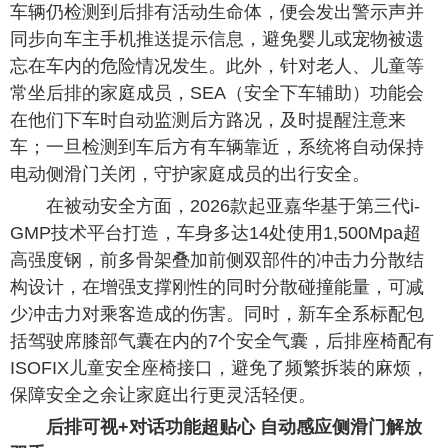
车辆仍检测到后排有活动生命体，便会发出警示声并
同步向车主手机推送提示信息，避免婴儿或宠物被遗
忘在车内的危险情况发生。此外，针对老人、儿童等
常坐后排的家庭成员，SEA（安全下车辅助）功能会
在他们下车时自动监测后方路况，及时提醒注意来
车；一旦检测到车后方有车辆靠近，系统将自动保持
电动侧滑门关闭，守护家庭成员的出行安全。
在被动安全方面，2026款起亚嘉华基于第三代i-
GMP技术平台打造，车身多达14处使用1,500Mpa超
高强度钢，前多骨架叠加前侧双部件的冲击力分散结
构设计，在增强支撑刚性的同时分散碰撞能量，可减
少冲击力对乘客造成的伤害。同时，新车全系标配包
括驾驶席膝部气囊在内的7个安全气囊，后排座椅配有
ISOFIX儿童安全座椅接口，避免了频繁拆装的麻烦，
保障安全之余让家庭出行更灵活轻便。
后排可视+对话功能超贴心 自动感应侧滑门解放