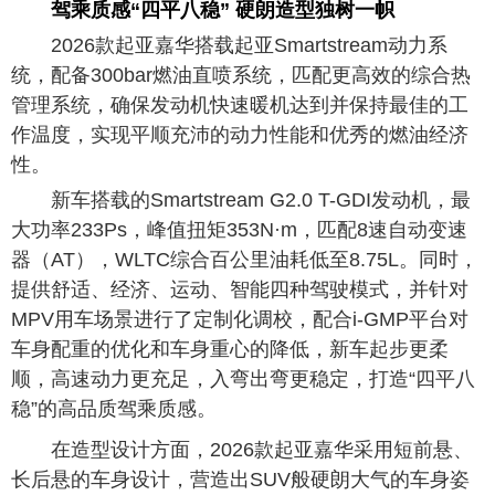
驾乘质感“四平八稳” 硬朗造型独树一帜
2026款起亚嘉华搭载起亚Smartstream动力系
统，配备300bar燃油直喷系统，匹配更高效的综合热
管理系统，确保发动机快速暖机达到并保持最佳的工
作温度，实现平顺充沛的动力性能和优秀的燃油经济
性。
新车搭载的Smartstream G2.0 T-GDI发动机，最
大功率233Ps，峰值扭矩353N·m，匹配8速自动变速
器（AT），WLTC综合百公里油耗低至8.75L。同时，
提供舒适、经济、运动、智能四种驾驶模式，并针对
MPV用车场景进行了定制化调校，配合i-GMP平台对
车身配重的优化和车身重心的降低，新车起步更柔
顺，高速动力更充足，入弯出弯更稳定，打造“四平八
稳”的高品质驾乘质感。
在造型设计方面，2026款起亚嘉华采用短前悬、
长后悬的车身设计，营造出SUV般硬朗大气的车身姿