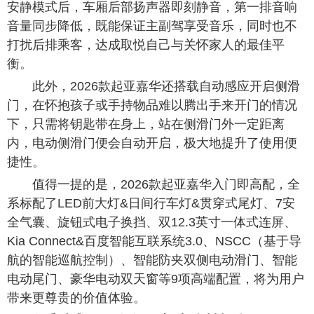
安静模式后，车厢后部扬声器即刻静音，第一排音响
音量同步降低，既能保证主副驾享受音乐，同时也不
打扰后排乘客，达成取悦自己与关怀家人的最佳平
衡。
此外，2026款起亚嘉华还搭载自动感应开启侧滑
门，在怀抱孩子或手持物品难以腾出手来开门的情况
下，只需将钥匙带在身上，站在侧滑门外一定距离
内，电动侧滑门便会自动开启，极大地提升了使用便
捷性。
值得一提的是，2026款起亚嘉华入门即高配，全
系标配了LED前大灯&日间行车灯&贯穿式尾灯、7安
全气囊、旋钮式电子换挡、双12.3英寸一体式连屏、
Kia Connect&百度智能互联系统3.0、NSCC（基于导
航的智能巡航控制）、智能防夹双侧电动滑门、智能
电动尾门、豪华电动双天窗等9项高端配置，将为用户
带来更尊贵的价值体验。