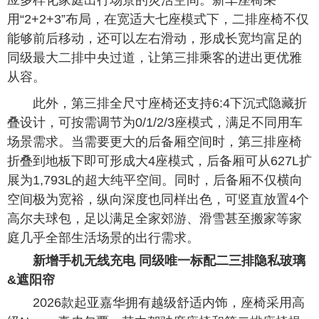
应多样化家庭出行场景的灵活空间。新车座椅采
用“2+2+3”布局，在宽适大七座模式下，二排座椅不仅
能够前后移动，还可以左右滑动，形成长宽均富足的
同级最大二排中央过道，让第三排乘客的进出更优雅
从容。
此外，第三排全尺寸座椅还支持6:4下沉式隐藏折
叠设计，可按需调节为0/1/2/3座模式，满足不同用车
场景需求。当需要更大的后备厢空间时，第三排座椅
折叠到地板下即可形成大4座模式，后备厢可从627L扩
展为1,793L的超大纯平空间。同时，后备厢不仅横向
空间极为宽裕，纵向深度也同样出色，可竖直放置4个
高尔夫球包，足以满足全家郊游、滑雪甚至搬家等家
庭几乎全部生活场景的出行需求。
新增手机无线充电 同级唯一标配二三排隐私玻璃
&遮阳帘
2026款起亚嘉华拥有越级舒适内饰，座椅采用高