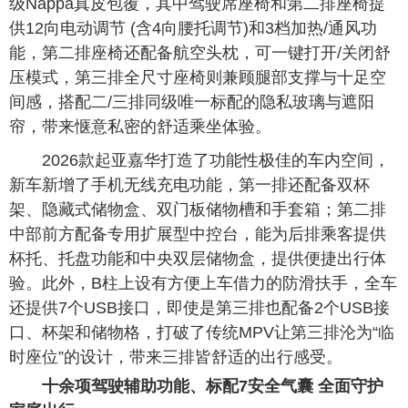
级Nappa真皮包覆，其中驾驶席座椅和第二排座椅提
供12向电动调节 (含4向腰托调节)和3档加热/通风功
能，第二排座椅还配备航空头枕，可一键打开/关闭舒
压模式，第三排全尺寸座椅则兼顾腿部支撑与十足空
间感，搭配二/三排同级唯一标配的隐私玻璃与遮阳
帘，带来惬意私密的舒适乘坐体验。
2026款起亚嘉华打造了功能性极佳的车内空间，
新车新增了手机无线充电功能，第一排还配备双杯
架、隐藏式储物盒、双门板储物槽和手套箱；第二排
中部前方配备专用扩展型中控台，能为后排乘客提供
杯托、托盘功能和中央双层储物盒，提供便捷出行体
验。此外，B柱上设有方便上车借力的防滑扶手，全车
还提供7个USB接口，即使是第三排也配备2个USB接
口、杯架和储物格，打破了传统MPV让第三排沦为“临
时座位”的设计，带来三排皆舒适的出行感受。
十余项驾驶辅助功能、标配7安全气囊 全面守护