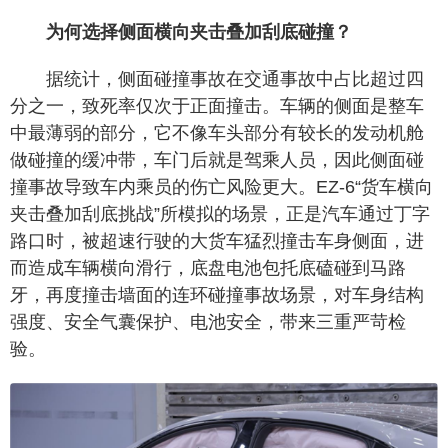
为何选择侧面横向夹击叠加刮底碰撞？
据统计，侧面碰撞事故在交通事故中占比超过四
分之一，致死率仅次于正面撞击。车辆的侧面是整车
中最薄弱的部分，它不像车头部分有较长的发动机舱
做碰撞的缓冲带，车门后就是驾乘人员，因此侧面碰
撞事故导致车内乘员的伤亡风险更大。EZ-6“货车横向
夹击叠加刮底挑战”所模拟的场景，正是汽车通过丁字
路口时，被超速行驶的大货车猛烈撞击车身侧面，进
而造成车辆横向滑行，底盘电池包托底磕碰到马路
牙，再度撞击墙面的连环碰撞事故场景，对车身结构
强度、安全气囊保护、电池安全，带来三重严苛检
验。