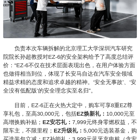
负责本次车辆拆解的北京理工大学深圳汽车研究
院院长孙超教授对EZ-6的安全架构给予了高度总结评
价：“EZ-6不仅在技术层面表现出色，在用户体验方面
也做得相当到位，体现了长安马自达在汽车安全领域
精益求精的态度和追求卓越的精神。‘安全无事故’、‘安
全没有低配版’的安全理念实至名归”。
目前，EZ-6正在火热大定中，购车可享8重EZ尊
享礼包，至高30,000元，包括
EZ焕新礼：
10,000元至
高增换购补贴；
EZ安芯礼：
7,999元终身零燃权益，不
限车主，不限里程；
EZ升级礼：
5,000元选装基金，购
买选装包立减；EZ补能礼：3,999元蓝牙充电桩（含安