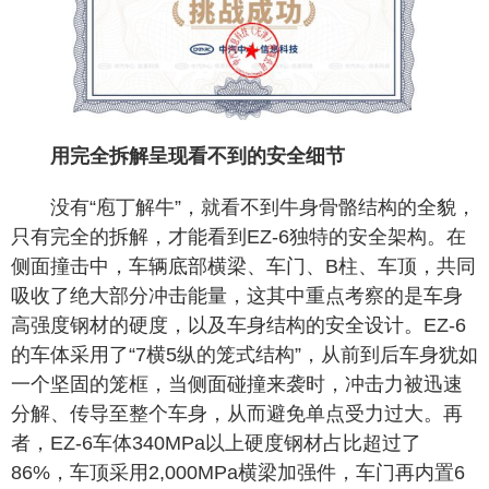
用完全拆解呈现看不到的安全细节
没有“庖丁解牛”，就看不到牛身骨骼结构的全貌，
只有完全的拆解，才能看到EZ-6独特的安全架构。在
侧面撞击中，车辆底部横梁、车门、B柱、车顶，共同
吸收了绝大部分冲击能量，这其中重点考察的是车身
高强度钢材的硬度，以及车身结构的安全设计。EZ-6
的车体采用了“7横5纵的笼式结构”，从前到后车身犹如
一个坚固的笼框，当侧面碰撞来袭时，冲击力被迅速
分解、传导至整个车身，从而避免单点受力过大。再
者，EZ-6车体340MPa以上硬度钢材占比超过了
86%，车顶采用2,000MPa横梁加强件，车门再内置6