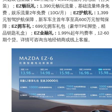
装）；
EZ畅玩礼：
1,390元畅玩流量，基础流量终身免
费，娱乐流量2年免费（10G/月）；
EZ护航礼：
1,399
元智驾护航保障，新车车主首年享至高600万元智驾保
障；
EZ拥车礼：
699元拥车礼包（豪华TPE脚垫，精
品钥匙礼盒）；
EZ金融礼：
1.99%起年均费率，12-60
期个贷。详情可咨询当地经销商或线上客服。