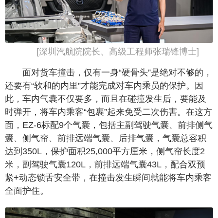
[深圳汽航院院长、高级工程师张瑞锋博士]
面对货车撞击，仅有一身“硬骨头”是绝对不够的，
还要有“软和的内里”才能完成对车内乘员的保护。因
此，车内气囊不仅要多，而且在碰撞发生后，要能及
时弹开，将车内乘客“包裹”起来免受二次伤害。在这方
面，EZ-6标配9个气囊，包括主副驾驶气囊、前排侧气
囊、侧气帘、前排远端气囊、后排气囊，气囊总容积
达到350L，保护面积25,000平方厘米，侧气帘长度2
米，副驾驶气囊120L，前排远端气囊43L，配合双预
紧+动态锁舌安全带，在撞击发生瞬间就能将车内乘客
全面护住。