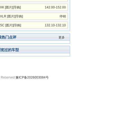
XK
[
图片
][
导购
]
142.00-152.00
万
XLR
[
图片
][
导购
]
停销
SC
[
图片
][
导购
]
132.10-132.10
万
级热门点评
更多
浏览过的车型
 Reserved
豫ICP备2026003084号