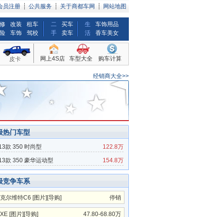
会员注册
┊
公共服务
┊
关于商都车网
┊
网站地图
修
改装
租车
二
买车
生
车饰用品
险
车饰
驾校
手
卖车
活
香车美女
网上4S店
车型大全
购车计算
皮卡
经销商大全>>
级热门车型
13款 350 时尚型
122.8万
13款 350 豪华运动型
154.8万
级竞争车系
克尔维特C6
[
图片
][
导购
]
停销
XE
[
图片
][
导购
]
47.80-68.80万