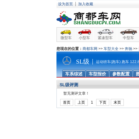
设为首页
┊
加入收藏
微型车
小型车
紧凑型车
中型车
您现在的位置：
商都车网
>>
车型大全
>>
奔驰
>>
SL级
运动轿车(跑车) 跑车 122.8
车系综述
车型报价
参数配置
SL级评测
暂无测评文章！
首页
上页
1
下页
末页