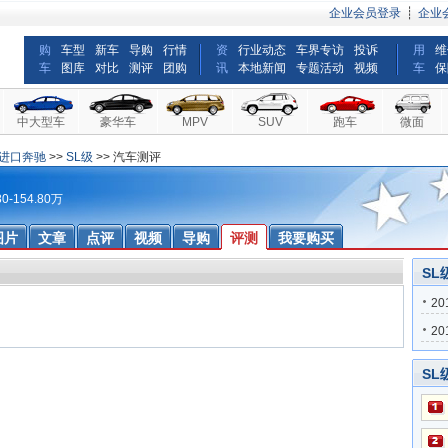
企业会员登录
┊
企业
购
车型
新车
导购
行情
资
行业动态
车界专访
投诉
用
维
车
图库
对比
测评
团购
讯
本地新闻
专题活动
视频
车
保
中大型车
豪华车
MPV
SUV
跑车
微面
进口奔驰
>>
SL级
>> 汽车测评
0-154.80万
图片
文章
点评
视频
导购
评测
我要购买
SL
20
20
SL