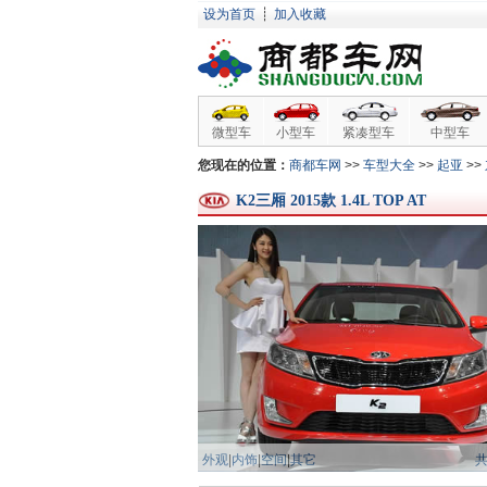
设为首页
┊
加入收藏
微型车
小型车
紧凑型车
中型车
您现在的位置：
商都车网
>>
车型大全
>>
起亚
>>
K2三厢 2015款 1.4L TOP AT
外观
|
内饰
|
空间
|
其它
共