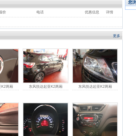
您
报价
电话
优惠信息
详情
更多
K2两厢
东风悦达起亚K2两厢
东风悦达起亚K2两厢