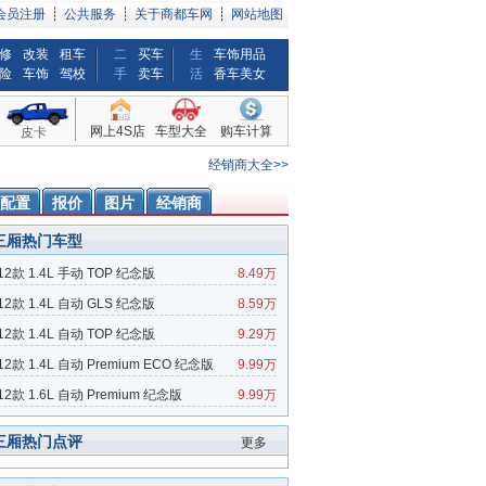
会员注册
┊
公共服务
┊
关于商都车网
┊
网站地图
修
改装
租车
二
买车
生
车饰用品
险
车饰
驾校
手
卖车
活
香车美女
网上4S店
车型大全
购车计算
皮卡
经销商大全>>
配置
报价
图片
经销商
三厢热门车型
12款 1.4L 手动 TOP 纪念版
8.49万
12款 1.4L 自动 GLS 纪念版
8.59万
12款 1.4L 自动 TOP 纪念版
9.29万
12款 1.4L 自动 Premium ECO 纪念版
9.99万
12款 1.6L 自动 Premium 纪念版
9.99万
三厢热门点评
更多