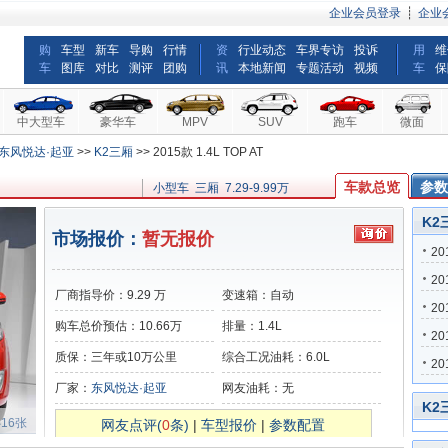
企业会员登录
┊
企业
购
车型
新车
导购
行情
资
行业动态
车界专访
投诉
用
维
车
图库
对比
测评
团购
讯
本地新闻
专题活动
视频
车
保
中大型车
豪华车
MPV
SUV
跑车
微面
东风悦达·起亚
>>
K2三厢
>> 2015款 1.4L TOP AT
车款总览
参数
小型车 三厢 7.29-9.99万
K2
市场报价：
暂无报价
20
20
厂商指导价：
9.29
万
变速箱：
自动
20
购车总价预估：
10.66
万
排量：
1.4L
20
质保：
三年或10万公里
综合工况油耗：
6.0
L
20
厂家：
东风悦达·起亚
网友油耗：
无
K2
16张
网友点评(
0
条)
|
车型报价
|
参数配置