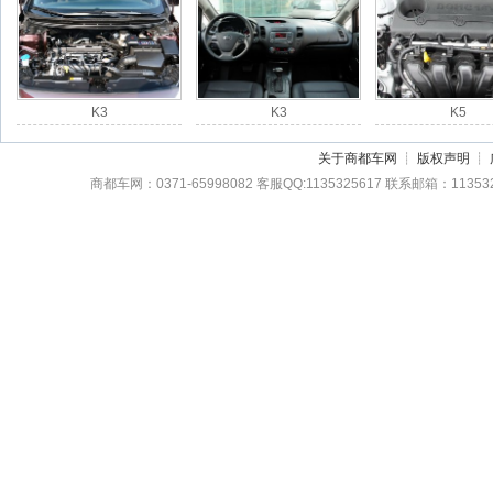
K3
K3
K5
关于商都车网
┊
版权声明
┊
商都车网：0371-65998082 客服QQ:1135325617 联系邮箱：1135325617@