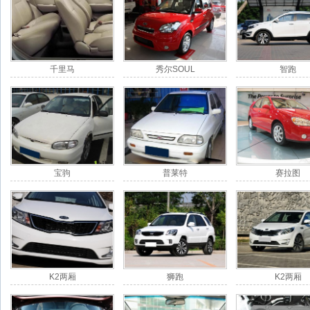
千里马
秀尔SOUL
智跑
宝驹
普莱特
赛拉图
K2两厢
狮跑
K2两厢