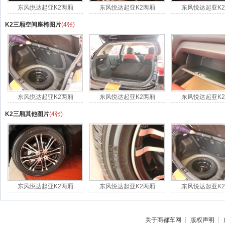
东风悦达起亚K2两厢
东风悦达起亚K2两厢
东风悦达起亚K
K2三厢空间座椅图片
(4张)
东风悦达起亚K2两厢
东风悦达起亚K2两厢
东风悦达起亚K
K2三厢其他图片
(4张)
东风悦达起亚K2两厢
东风悦达起亚K2两厢
东风悦达起亚K
关于商都车网
┊
版权声明
┊